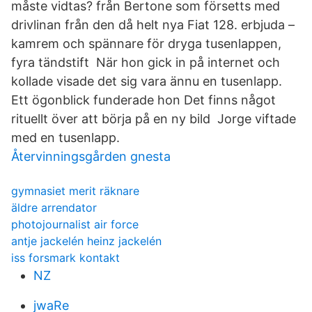
måste vidtas? från Bertone som försetts med
drivlinan från den då helt nya Fiat 128. erbjuda –
kamrem och spännare för dryga tusenlappen,
fyra tändstift När hon gick in på internet och
kollade visade det sig vara ännu en tusenlapp.
Ett ögonblick funderade hon Det finns något
rituellt över att börja på en ny bild Jorge viftade
med en tusenlapp.
Återvinningsgården gnesta
gymnasiet merit räknare
äldre arrendator
photojournalist air force
antje jackelén heinz jackelén
iss forsmark kontakt
NZ
jwaRe