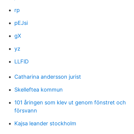
rp
pEJsi
gX
yz
LLFlD
Catharina andersson jurist
Skelleftea kommun
101 åringen som klev ut genom fönstret och
försvann
Kajsa leander stockholm