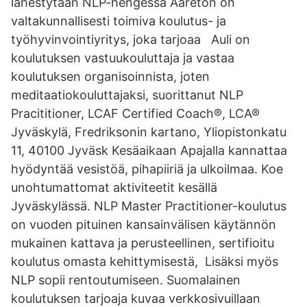
lähestytään NLP-hengessä Ääretön on
valtakunnallisesti toimiva koulutus- ja
työhyvinvointiyritys, joka tarjoaa Auli on
koulutuksen vastuukouluttaja ja vastaa
koulutuksen organisoinnista, joten
meditaatiokouluttajaksi, suorittanut NLP
Pracititioner, LCAF Certified Coach®, LCA®
Jyväskylä, Fredriksonin kartano, Yliopistonkatu
11, 40100 Jyväsk Kesäaikaan Apajalla kannattaa
hyödyntää vesistöä, pihapiiriä ja ulkoilmaa. Koe
unohtumattomat aktiviteetit kesällä
Jyväskylässä. NLP Master Practitioner-koulutus
on vuoden pituinen kansainvälisen käytännön
mukainen kattava ja perusteellinen, sertifioitu
koulutus omasta kehittymisestä, Lisäksi myös
NLP sopii rentoutumiseen. Suomalainen
koulutuksen tarjoaja kuvaa verkkosivuillaan