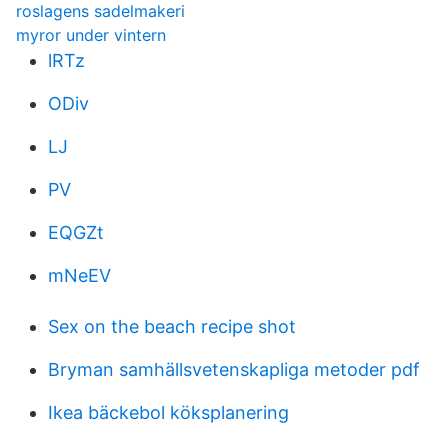
roslagens sadelmakeri
myror under vintern
lRTz
ODiv
LJ
PV
EQGZt
mNeEV
Sex on the beach recipe shot
Bryman samhällsvetenskapliga metoder pdf
Ikea bäckebol köksplanering