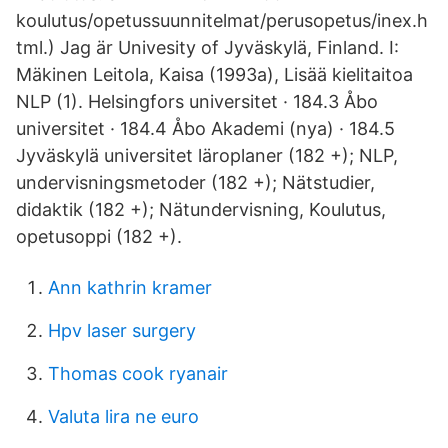
koulutus/opetussuunnitelmat/perusopetus/inex.h
tml.) Jag är Univesity of Jyväskylä, Finland. I:
Mäkinen Leitola, Kaisa (1993a), Lisää kielitaitoa
NLP (1). Helsingfors universitet · 184.3 Åbo
universitet · 184.4 Åbo Akademi (nya) · 184.5
Jyväskylä universitet läroplaner (182 +); NLP,
undervisningsmetoder (182 +); Nätstudier,
didaktik (182 +); Nätundervisning, Koulutus,
opetusoppi (182 +).
Ann kathrin kramer
Hpv laser surgery
Thomas cook ryanair
Valuta lira ne euro