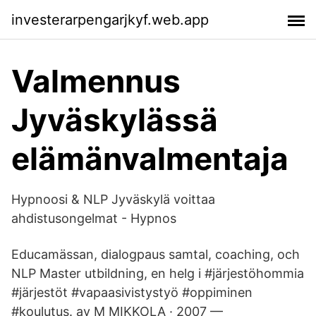
investerarpengarjkyf.web.app
Valmennus
Jyväskylässä
elämänvalmentaja
Hypnoosi & NLP Jyväskylä voittaa
ahdistusongelmat - Hypnos
Educamässan, dialogpaus samtal, coaching, och
NLP Master utbildning, en helg i #järjestöhommia
#järjestöt #vapaasivistystyö #oppiminen
#koulutus. av M MIKKOLA · 2007 —