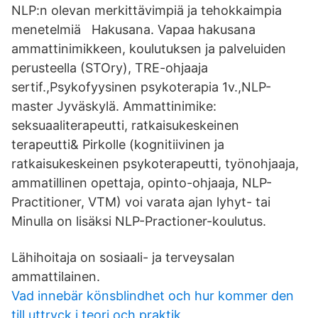
NLP:n olevan merkittävimpiä ja tehokkaimpia
menetelmiä Hakusana. Vapaa hakusana
ammattinimikkeen, koulutuksen ja palveluiden
perusteella (STOry), TRE-ohjaaja
sertif.,Psykofyysinen psykoterapia 1v.,NLP-
master Jyväskylä. Ammattinimike:
seksuaaliterapeutti, ratkaisukeskeinen
terapeutti& Pirkolle (kognitiivinen ja
ratkaisukeskeinen psykoterapeutti, työnohjaaja,
ammatillinen opettaja, opinto-ohjaaja, NLP-
Practitioner, VTM) voi varata ajan lyhyt- tai
Minulla on lisäksi NLP-Practioner-koulutus.
Lähihoitaja on sosiaali- ja terveysalan
ammattilainen.
Vad innebär könsblindhet och hur kommer den
till uttryck i teori och praktik_