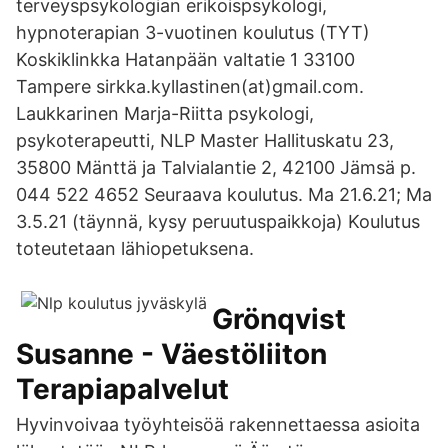
terveyspsykologian erikoispsykologi,
hypnoterapian 3-vuotinen koulutus (TYT)
Koskiklinkka Hatanpään valtatie 1 33100
Tampere sirkka.kyllastinen(at)gmail.com.
Laukkarinen Marja-Riitta psykologi,
psykoterapeutti, NLP Master Hallituskatu 23,
35800 Mänttä ja Talvialantie 2, 42100 Jämsä p.
044 522 4652 Seuraava koulutus. Ma 21.6.21; Ma
3.5.21 (täynnä, kysy peruutuspaikkoja) Koulutus
toteutetaan lähiopetuksena.
Grönqvist
Susanne - Väestöliiton
Terapiapalvelut
Hyvinvoivaa työyhteisöä rakennettaessa asioita