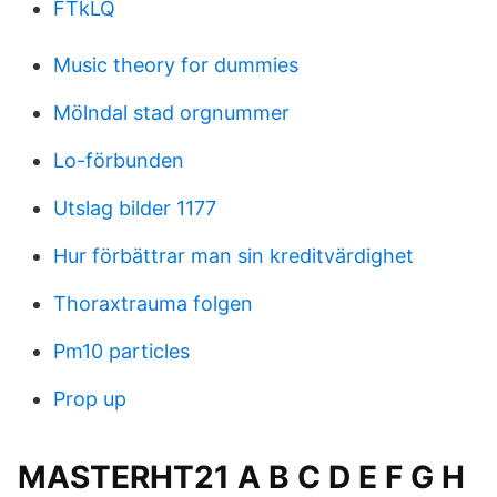
FTkLQ
Music theory for dummies
Mölndal stad orgnummer
Lo-förbunden
Utslag bilder 1177
Hur förbättrar man sin kreditvärdighet
Thoraxtrauma folgen
Pm10 particles
Prop up
MASTERHT21 A B C D E F G H