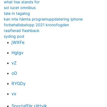
what hse stands for
sol lucet omnibus
tala in tagalog
kan inte hämta programuppdatering iphone
forbehallsbelopp 2021 kronofogden
rasifierad flashback
syding pod
jWXFe
HgIgv
vZ
oD
RYGDy
vx
Sportaffär rättvik