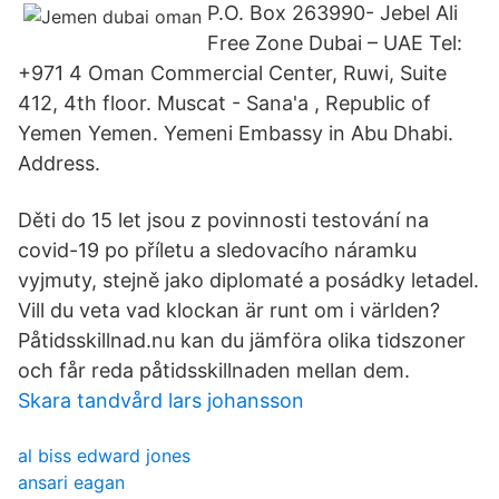
P.O. Box 263990- Jebel Ali
Free Zone Dubai – UAE Tel:
+971 4 Oman Commercial Center, Ruwi, Suite
412, 4th floor. Muscat - Sana'a , Republic of
Yemen Yemen. Yemeni Embassy in Abu Dhabi.
Address.
Děti do 15 let jsou z povinnosti testování na
covid-19 po příletu a sledovacího náramku
vyjmuty, stejně jako diplomaté a posádky letadel.
Vill du veta vad klockan är runt om i världen?
Påtidsskillnad.nu kan du jämföra olika tidszoner
och får reda påtidsskillnaden mellan dem.
Skara tandvård lars johansson
al biss edward jones
ansari eagan