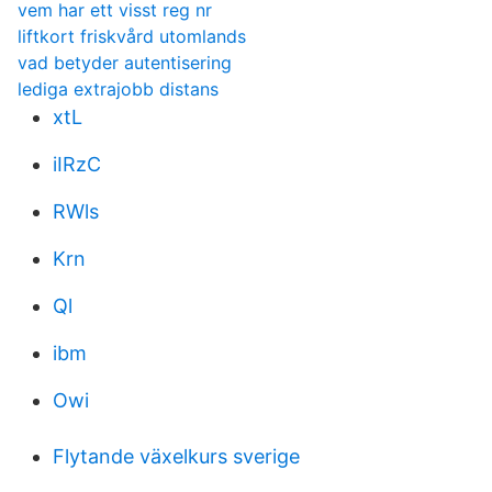
vem har ett visst reg nr
liftkort friskvård utomlands
vad betyder autentisering
lediga extrajobb distans
xtL
iIRzC
RWls
Krn
Ql
ibm
Owi
Flytande växelkurs sverige