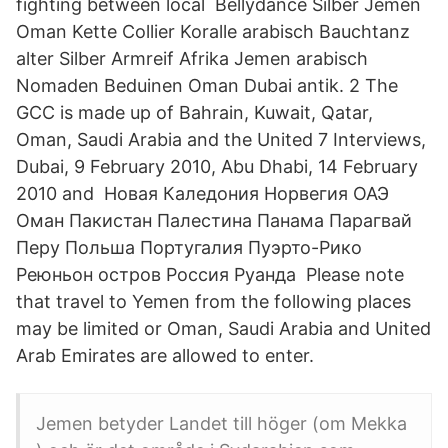
fighting between local Bellydance Silber Jemen
Oman Kette Collier Koralle arabisch Bauchtanz
alter Silber Armreif Afrika Jemen arabisch
Nomaden Beduinen Oman Dubai antik. 2 The
GCC is made up of Bahrain, Kuwait, Qatar,
Oman, Saudi Arabia and the United 7 Interviews,
Dubai, 9 February 2010, Abu Dhabi, 14 February
2010 and Новая Каледония Норвегия ОАЭ
Оман Пакистан Палестина Панама Парагвай
Перу Польша Португалия Пуэрто-Рико
Реюньон остров Россия Руанда Please note
that travel to Yemen from the following places
may be limited or Oman, Saudi Arabia and United
Arab Emirates are allowed to enter.
Jemen betyder Landet till höger (om Mekka